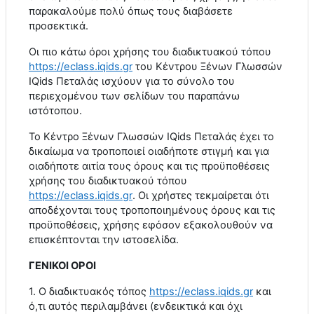
παρακαλούμε πολύ όπως τους διαβάσετε
προσεκτικά.
Οι πιο κάτω όροι χρήσης του διαδικτυακού τόπου
https
://
eclass
.
iqids
.
gr
του Κέντρου Ξένων Γλωσσών
IQids
Πεταλάς ισχύουν για το σύνολο του
περιεχομένου των σελίδων του παραπάνω
ιστότοπου.
Το Κέντρο Ξένων Γλωσσών
IQids
Πεταλάς έχει το
δικαίωμα να τροποποιεί οιαδήποτε στιγμή και για
οιαδήποτε αιτία τους όρους και τις προϋποθέσεις
χρήσης του διαδικτυακού τόπου
https
://
eclass
.
iqids
.
gr
. Οι χρήστες τεκμαίρεται ότι
αποδέχονται τους τροποποιημένους όρους και τις
προϋποθέσεις, χρήσης εφόσον εξακολουθούν να
επισκέπτονται την ιστοσελίδα.
ΓΕΝΙΚΟΙ ΟΡΟΙ
1. Ο διαδικτυακός τόπος
https
://
eclass
.
iqids
.
gr
και
ό,τι αυτός περιλαμβάνει (ενδεικτικά και όχι