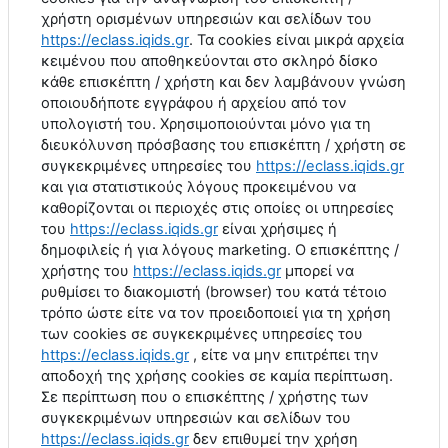
χρήστη ορισμένων υπηρεσιών και σελίδων του
https
://
eclass
.
iqids
.
gr
. Τα
cookies
είναι μικρά αρχεία
κειμένου που αποθηκεύονται στο σκληρό δίσκο
κάθε επισκέπτη / χρήστη και δεν λαμβάνουν γνώση
οποιουδήποτε εγγράφου ή αρχείου από τον
υπολογιστή του. Χρησιμοποιούνται μόνο για τη
διευκόλυνση πρόσβασης του επισκέπτη / χρήστη σε
συγκεκριμένες υπηρεσίες του
https
://
eclass
.
iqids
.
gr
και για στατιστικούς λόγους προκειμένου να
καθορίζονται οι περιοχές στις οποίες οι υπηρεσίες
του
https
://
eclass
.
iqids
.
gr
είναι χρήσιμες ή
δημοφιλείς ή για λόγους
marketing
. Ο επισκέπτης /
χρήστης του
https
://
eclass
.
iqids
.
gr
μπορεί να
ρυθμίσει το διακομιστή (
browser
) του κατά τέτοιο
τρόπο ώστε είτε να τον προειδοποιεί για τη χρήση
των
cookies
σε συγκεκριμένες υπηρεσίες του
https
://
eclass
.
iqids
.
gr
, είτε να μην επιτρέπει την
αποδοχή της χρήσης
cookies
σε καμία περίπτωση.
Σε περίπτωση που ο επισκέπτης / χρήστης των
συγκεκριμένων υπηρεσιών και σελίδων του
https
://
eclass
.
iqids
.
gr
δεν επιθυμεί την χρήση