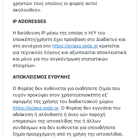
χρηστών τους οποίους οι φορείς αυτοί
ακολουθούν.
IP
ADDRESSES
H
διεύθυνση
IP
μέσω της οποίας ο Η/Υ του
επισκέπτη/χρήστη έχει πρόσβαση στο Διαδίκτυο και
στη συνέχεια στο
https
://
eclass
.
iqids
.
gr
κρατείται
για τεχνικούς λόγους και αξιοποιείται αποκλειστικά
και μόνο για την συγκέντρωση στατιστικών
στοιχείων.
ΑΠΟΚΛΕΙΣΜΟΣ ΕΥΘΥΝΗΣ
Ο Φορέας δεν ευθύνεται για οιαδήποτε ζημία που
τυχόν προκύψει στον χρήστη/επισκέπτη εξ’
αφορμής της χρήσης του διαδικτυακού χώρου
https
://
eclass
.
iqids
.
gr
. Ο Φορέας δεν εγγυάται την
αδιάκοπη ή αλάνθαστη ή άνευ ιών παροχή
υπηρεσιών της ιστοσελίδας της ή άλλων
συνδέσμων και δεν ευθύνεται για οποιαδήποτε
ζημία προερχόμενη από τη χρήση της ιστοσελίδας.