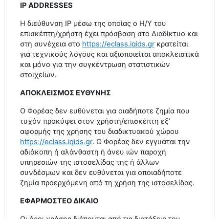
IP
ADDRESSES
H
διεύθυνση
IP
μέσω της οποίας ο Η/Υ του
επισκέπτη/χρήστη έχει πρόσβαση στο Διαδίκτυο και
στη συνέχεια στο
https
://
eclass
.
iqids
.
gr
κρατείται
για τεχνικούς λόγους και αξιοποιείται αποκλειστικά
και μόνο για την συγκέντρωση στατιστικών
στοιχείων.
ΑΠΟΚΛΕΙΣΜΟΣ ΕΥΘΥΝΗΣ
Ο Φορέας δεν ευθύνεται για οιαδήποτε ζημία που
τυχόν προκύψει στον χρήστη/επισκέπτη εξ’
αφορμής της χρήσης του διαδικτυακού χώρου
https
://
eclass
.
iqids
.
gr
. Ο Φορέας δεν εγγυάται την
αδιάκοπη ή αλάνθαστη ή άνευ ιών παροχή
υπηρεσιών της ιστοσελίδας της ή άλλων
συνδέσμων και δεν ευθύνεται για οποιαδήποτε
ζημία προερχόμενη από τη χρήση της ιστοσελίδας.
ΕΦΑΡΜΟΣΤΕΟ ΔΙΚΑΙΟ
Οι όροι χρήσης διέπονται από τις διατάξεις του