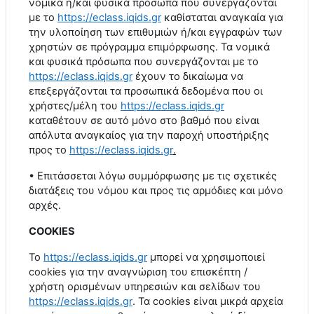
νομικά ή/και φυσικά πρόσωπα που συνεργάζονται
με το
https
://
eclass
.
iqids
.
gr
καθίσταται αναγκαία για
την υλοποίηση των επιθυμιών ή/και εγγραφών των
χρηστών σε πρόγραμμα επιμόρφωσης. Τα νομικά
και φυσικά πρόσωπα που συνεργάζονται με το
https
://
eclass
.
iqids
.
gr
έχουν το δικαίωμα να
επεξεργάζονται τα προσωπικά δεδομένα που οι
χρήστες/μέλη του
https
://
eclass
.
iqids
.
gr
καταθέτουν σε αυτό μόνο στο βαθμό που είναι
απόλυτα αναγκαίος για την παροχή υποστήριξης
προς το
https
://
eclass
.
iqids
.
gr
.
• Επιτάσσεται λόγω συμμόρφωσης με τις σχετικές
διατάξεις του νόμου και προς τις αρμόδιες και μόνο
αρχές.
COOKIES
Το
https
://
eclass
.
iqids
.
gr
μπορεί να χρησιμοποιεί
cookies
για την αναγνώριση του επισκέπτη /
χρήστη ορισμένων υπηρεσιών και σελίδων του
https
://
eclass
.
iqids
.
gr
. Τα
cookies
είναι μικρά αρχεία