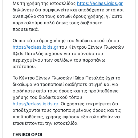
Με τη χρήση της ιστοσελίδας
https
://
eclass
.
iqids
.
gr
δηλώνετε ότι συμφωνείτε και αποδέχεστε ρητά και
ανεπιφύλακτα τους κάτωθι όρους χρήσης, γι’ αυτό
παρακαλούμε πολύ όπως τους διαβάσετε
προσεκτικά.
Οι πιο κάτω όροι χρήσης του διαδικτυακού τόπου
https
://
eclass
.
iqids
.
gr
του Κέντρου Ξένων Γλωσσών
IQids
Πεταλάς ισχύουν για το σύνολο του
περιεχομένου των σελίδων του παραπάνω
ιστότοπου.
Το Κέντρο Ξένων Γλωσσών
IQids
Πεταλάς έχει το
δικαίωμα να τροποποιεί οιαδήποτε στιγμή και για
οιαδήποτε αιτία τους όρους και τις προϋποθέσεις
χρήσης του διαδικτυακού τόπου
https
://
eclass
.
iqids
.
gr
. Οι χρήστες τεκμαίρεται ότι
αποδέχονται τους τροποποιημένους όρους και τις
προϋποθέσεις, χρήσης εφόσον εξακολουθούν να
επισκέπτονται την ιστοσελίδα.
ΓΕΝΙΚΟΙ ΟΡΟΙ