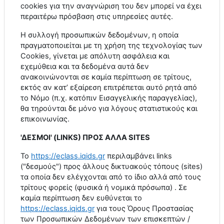
cookies
για την αναγνώριση του δεν μπορεί να έχει
περαιτέρω πρόσβαση στις υπηρεσίες αυτές.
Η συλλογή προσωπικών δεδομένων, η οποία
πραγματοποιείται με τη χρήση της τεχνολογίας των
Cookies
, γίνεται με απόλυτη ασφάλεια και
εχεμύθεια και τα δεδομένα αυτά δεν
ανακοινώνονται σε καμία περίπτωση σε τρίτους,
εκτός αν κατ’ εξαίρεση επιτρέπεται αυτό ρητά από
το Νόμο (π.χ. κατόπιν Εισαγγελικής παραγγελίας),
θα τηρούνται δε μόνο για λόγους στατιστικούς και
επικοινωνίας.
'ΔΕΣΜΟΙ' (
LINKS
) ΠΡΟΣ ΑΛΛΑ
SITES
Το
https
://
eclass
.
iqids
.
gr
περιλαμβάνει
links
("δεσμούς") προς άλλους δικτυακούς τόπους (
sites
)
τα οποία δεν ελέγχονται από το ίδιο αλλά από τους
τρίτους φορείς (φυσικά ή νομικά πρόσωπα) . Σε
καμία περίπτωση δεν ευθύνεται το
https
://
eclass
.
iqids
.
gr
για τους Όρους Προστασίας
των Προσωπικών Δεδομένων των επισκεπτών /