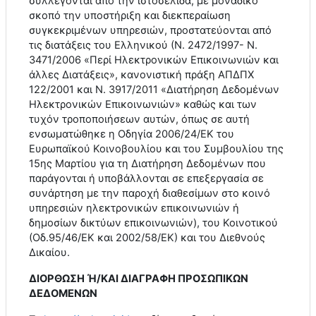
συλλέγονται από την ιστοσελίδα, με μοναδικό
σκοπό την υποστήριξη και διεκπεραίωση
συγκεκριμένων υπηρεσιών, προστατεύονται από
τις διατάξεις του Ελληνικού (Ν. 2472/1997- Ν.
3471/2006 «Περί Ηλεκτρονικών Επικοινωνιών και
άλλες Διατάξεις», κανονιστική πράξη ΑΠΔΠΧ
122/2001 και Ν. 3917/2011 «Διατήρηση Δεδομένων
Ηλεκτρονικών Επικοινωνιών» καθώς και των
τυχόν τροποποιήσεων αυτών, όπως σε αυτή
ενσωματώθηκε η Οδηγία 2006/24/ΕΚ του
Ευρωπαϊκού Κοινοβουλίου και του Συμβουλίου της
15ης Μαρτίου για τη Διατήρηση Δεδομένων που
παράγονται ή υποβάλλονται σε επεξεργασία σε
συνάρτηση με την παροχή διαθεσίμων στο κοινό
υπηρεσιών ηλεκτρονικών επικοινωνιών ή
δημοσίων δικτύων επικοινωνιών), του Κοινοτικού
(Οδ.95/46/ΕΚ και 2002/58/ΕΚ) και του Διεθνούς
Δικαίου.
ΔΙΟΡΘΩΣΗ Ή/ΚΑΙ ΔΙΑΓΡΑΦΗ ΠΡΟΣΩΠΙΚΩΝ
ΔΕΔΟΜΕΝΩΝ