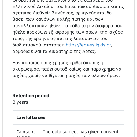
Ελληνικού Δικαίου, του Ευρωπαϊκού Δικαίου και τις
σχετικές Διεθνείς Συνθήκες, ερμηνεύονται δε
βάσει των κανόνων καλής πίστης και των
συναλλακτικών ηθών. Για κάθε τυχόν διαφορά που
ήθελε προκύψει εξ’ αφορμής των όρων, της ισχύος
τους, της ερμηνείας και της λειτουργίας του
διαδικτυακού ιστοτόπου
https
://
eclass
.
iqids
.
gr
,
αρμόδια είναι τα Δικαστήρια της Άρτας.
Εάν κάποιος όρος χρήσης κριθεί άκυρος ή
ακυρώσιμος, παύει αυτοδικαίως και παραχρήμα να
ισχύει, χωρίς να θίγεται η ισχύς των άλλων όρων.
Retention period
3 years
Lawful bases
Consent
The data subject has given consent