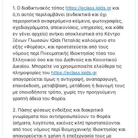
1. Ο διαδικτυακός τόπος
https
://
eclass
.
iqids
.
gr
και
ό,τι αυτός περιλαμβάνει (ενδεικτικά και όχι
περιοριστικά αναφερόμενα κείμενα, φωτογραφίες,
σχεδιαγράμματα, απεικονίσεις, υπηρεσίες, και κάθε
εν γένει αρχείο) ανήκει αποκλειστικά στο Κέντρο
Ξένων Γλωσσών
IQids
Πεταλάς καλούμενο στο
εξής «Φορέας», και προστατεύεται από τους
νόμους περί Πνευματικής Ιδιοκτησίας τόσο του
Ελληνικού όσο και του Διεθνούς και Κοινοτικού
Δικαίου. Μπορείτε να χρησιμοποιείτε ελεύθερα τις
πληροφορίες του
https
://
eclass
.
iqids
.
gr
απαγορεύεται όμως η αντιγραφή, αναπαραγωγή,
επανέκδοση, μεταβίβαση, μετάδοση ή διανομή τους
με οποιοδήποτε τρόπο, χωρίς την προηγούμενη
γραπτή άδεια του Φορέα.
2. Πάσης φύσεως ενδείξεις και διακριτικά
γνωρίσματα που αντιπροσωπεύουν το Φορέα
(σήματα, λογότυπα, εικόνες κλπ) προστατεύονται
από τους νόμους περί Βιομηχανικής Ιδιοκτησίας και
απαγορεύεται η χρήση ή επεξεργασία τους με