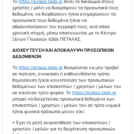
Το
https
://
eclass
.
iqids
.
gr
δίνει το δικαίωμα στους
χρήστες / μέλη να διαγράψουν τα προσωπικά τους
δεδομένα, να διορθώσουν ή/και ενημερώσουν τα
προσωπικά τους δεδομένα ή/και να
αδρανοποιήσουν την εγγραφή τους, ανά πάσα
χρονική στιγμή, μέσω επικοινωνίας με το Κέντρο
Ξένων Γλωσσών
IQids
ΠΕΤΑΛΑΣ.
ΔΙΟΧΕΥΤΕΥΣΗ ΚΑΙ ΑΠΟΚΑΛΥΨΗ ΠΡΟΣΩΠΙΚΩΝ
ΔΕΔΟΜΕΝΩΝ
Το
https
://
eclass
.
iqids
.
gr
δεσμεύεται να μην προβεί
σε πώληση, ενοικίαση ή καθοιονδήποτε τρόπο
δημοσίευση ή/και κοινοποίηση των προσωπικών
δεδομένων των επισκεπτών / χρηστών / μελών του
σε κανέναν τρίτο φορέα. Το
https
://
eclass
.
iqids
.
gr
μπορεί να διοχετεύσει προσωπικά δεδομένα των
επισκεπτών / χρηστών / μελών του σε τρίτα νομικά
ή/και φυσικά πρόσωπα μόνον εάν:
• Έχει τη ρητή συγκατάθεση των επισκεπτών /
χρηστών / μελών για τη διοχέτευση προσωπικών