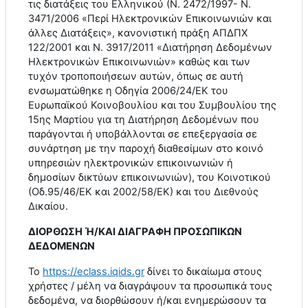
τις διατάξεις του Ελληνικού (Ν. 2472/1997- Ν.
3471/2006 «Περί Ηλεκτρονικών Επικοινωνιών και
άλλες Διατάξεις», κανονιστική πράξη ΑΠΔΠΧ
122/2001 και Ν. 3917/2011 «Διατήρηση Δεδομένων
Ηλεκτρονικών Επικοινωνιών» καθώς και των
τυχόν τροποποιήσεων αυτών, όπως σε αυτή
ενσωματώθηκε η Οδηγία 2006/24/ΕΚ του
Ευρωπαϊκού Κοινοβουλίου και του Συμβουλίου της
15ης Μαρτίου για τη Διατήρηση Δεδομένων που
παράγονται ή υποβάλλονται σε επεξεργασία σε
συνάρτηση με την παροχή διαθεσίμων στο κοινό
υπηρεσιών ηλεκτρονικών επικοινωνιών ή
δημοσίων δικτύων επικοινωνιών), του Κοινοτικού
(Οδ.95/46/ΕΚ και 2002/58/ΕΚ) και του Διεθνούς
Δικαίου.
ΔΙΟΡΘΩΣΗ Ή/ΚΑΙ ΔΙΑΓΡΑΦΗ ΠΡΟΣΩΠΙΚΩΝ
ΔΕΔΟΜΕΝΩΝ
Το
https
://
eclass
.
iqids
.
gr
δίνει το δικαίωμα στους
χρήστες / μέλη να διαγράψουν τα προσωπικά τους
δεδομένα, να διορθώσουν ή/και ενημερώσουν τα