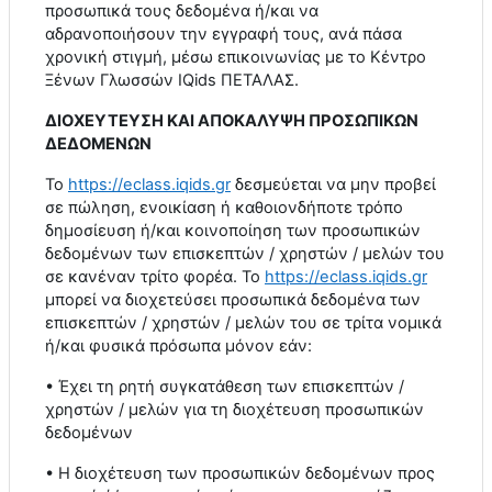
προσωπικά τους δεδομένα ή/και να
αδρανοποιήσουν την εγγραφή τους, ανά πάσα
χρονική στιγμή, μέσω επικοινωνίας με το Κέντρο
Ξένων Γλωσσών
IQids
ΠΕΤΑΛΑΣ.
ΔΙΟΧΕΥΤΕΥΣΗ ΚΑΙ ΑΠΟΚΑΛΥΨΗ ΠΡΟΣΩΠΙΚΩΝ
ΔΕΔΟΜΕΝΩΝ
Το
https
://
eclass
.
iqids
.
gr
δεσμεύεται να μην προβεί
σε πώληση, ενοικίαση ή καθοιονδήποτε τρόπο
δημοσίευση ή/και κοινοποίηση των προσωπικών
δεδομένων των επισκεπτών / χρηστών / μελών του
σε κανέναν τρίτο φορέα. Το
https
://
eclass
.
iqids
.
gr
μπορεί να διοχετεύσει προσωπικά δεδομένα των
επισκεπτών / χρηστών / μελών του σε τρίτα νομικά
ή/και φυσικά πρόσωπα μόνον εάν:
• Έχει τη ρητή συγκατάθεση των επισκεπτών /
χρηστών / μελών για τη διοχέτευση προσωπικών
δεδομένων
• Η διοχέτευση των προσωπικών δεδομένων προς