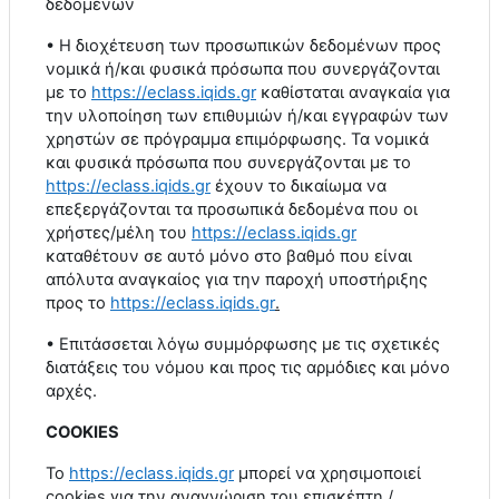
δεδομένων
• Η διοχέτευση των προσωπικών δεδομένων προς
νομικά ή/και φυσικά πρόσωπα που συνεργάζονται
με το
https
://
eclass
.
iqids
.
gr
καθίσταται αναγκαία για
την υλοποίηση των επιθυμιών ή/και εγγραφών των
χρηστών σε πρόγραμμα επιμόρφωσης. Τα νομικά
και φυσικά πρόσωπα που συνεργάζονται με το
https
://
eclass
.
iqids
.
gr
έχουν το δικαίωμα να
επεξεργάζονται τα προσωπικά δεδομένα που οι
χρήστες/μέλη του
https
://
eclass
.
iqids
.
gr
καταθέτουν σε αυτό μόνο στο βαθμό που είναι
απόλυτα αναγκαίος για την παροχή υποστήριξης
προς το
https
://
eclass
.
iqids
.
gr
.
• Επιτάσσεται λόγω συμμόρφωσης με τις σχετικές
διατάξεις του νόμου και προς τις αρμόδιες και μόνο
αρχές.
COOKIES
Το
https
://
eclass
.
iqids
.
gr
μπορεί να χρησιμοποιεί
cookies
για την αναγνώριση του επισκέπτη /