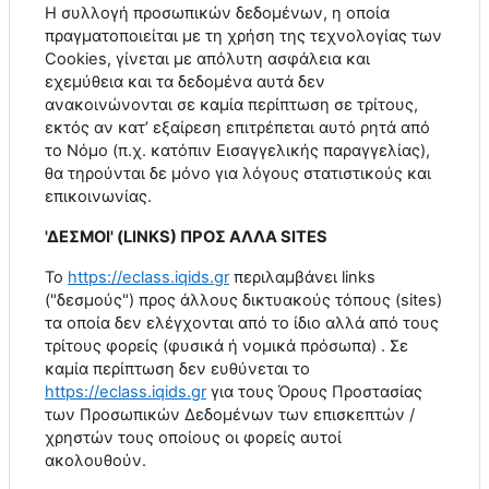
Η συλλογή προσωπικών δεδομένων, η οποία
πραγματοποιείται με τη χρήση της τεχνολογίας των
Cookies
, γίνεται με απόλυτη ασφάλεια και
εχεμύθεια και τα δεδομένα αυτά δεν
ανακοινώνονται σε καμία περίπτωση σε τρίτους,
εκτός αν κατ’ εξαίρεση επιτρέπεται αυτό ρητά από
το Νόμο (π.χ. κατόπιν Εισαγγελικής παραγγελίας),
θα τηρούνται δε μόνο για λόγους στατιστικούς και
επικοινωνίας.
'ΔΕΣΜΟΙ' (
LINKS
) ΠΡΟΣ ΑΛΛΑ
SITES
Το
https
://
eclass
.
iqids
.
gr
περιλαμβάνει
links
("δεσμούς") προς άλλους δικτυακούς τόπους (
sites
)
τα οποία δεν ελέγχονται από το ίδιο αλλά από τους
τρίτους φορείς (φυσικά ή νομικά πρόσωπα) . Σε
καμία περίπτωση δεν ευθύνεται το
https
://
eclass
.
iqids
.
gr
για τους Όρους Προστασίας
των Προσωπικών Δεδομένων των επισκεπτών /
χρηστών τους οποίους οι φορείς αυτοί
ακολουθούν.