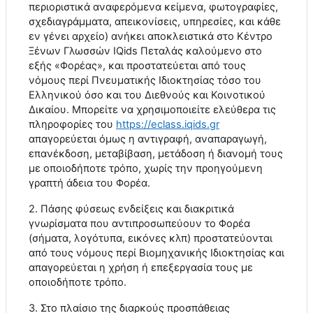
περιοριστικά αναφερόμενα κείμενα, φωτογραφίες,
σχεδιαγράμματα, απεικονίσεις, υπηρεσίες, και κάθε
εν γένει αρχείο) ανήκει αποκλειστικά στο Κέντρο
Ξένων Γλωσσών
IQids
Πεταλάς καλούμενο στο
εξής «Φορέας», και προστατεύεται από τους
νόμους περί Πνευματικής Ιδιοκτησίας τόσο του
Ελληνικού όσο και του Διεθνούς και Κοινοτικού
Δικαίου. Μπορείτε να χρησιμοποιείτε ελεύθερα τις
πληροφορίες του
https
://
eclass
.
iqids
.
gr
απαγορεύεται όμως η αντιγραφή, αναπαραγωγή,
επανέκδοση, μεταβίβαση, μετάδοση ή διανομή τους
με οποιοδήποτε τρόπο, χωρίς την προηγούμενη
γραπτή άδεια του Φορέα.
2. Πάσης φύσεως ενδείξεις και διακριτικά
γνωρίσματα που αντιπροσωπεύουν το Φορέα
(σήματα, λογότυπα, εικόνες κλπ) προστατεύονται
από τους νόμους περί Βιομηχανικής Ιδιοκτησίας και
απαγορεύεται η χρήση ή επεξεργασία τους με
οποιοδήποτε τρόπο.
3. Στο πλαίσιο της διαρκούς προσπάθειας