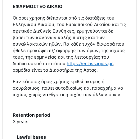
ΕΦΑΡΜΟΣΤΕΟ ΔΙΚΑΙΟ
Οι όροι χρήσης διέπονται από τις διατάξεις του
Ελληνικού Δικαίου, του Ευρωπαϊκού Δικαίου και τις
σχετικές Διεθνείς Συνθήκες, ερμηνεύονται δε
βάσει των κανόνων καλής πίστης και των
συναλλακτικών ηθών. Για κάθε τυχόν διαφορά που
ήθελε προκύψει εξ’ αφορμής των όρων, της ισχύος
τους, της ερμηνείας και της λειτουργίας του
διαδικτυακού ιστοτόπου
https
://
eclass
.
iqids
.
gr
,
αρμόδια είναι τα Δικαστήρια της Άρτας.
Εάν κάποιος όρος χρήσης κριθεί άκυρος ή
ακυρώσιμος, παύει αυτοδικαίως και παραχρήμα να
ισχύει, χωρίς να θίγεται η ισχύς των άλλων όρων.
Retention period
3 years
Lawful bases