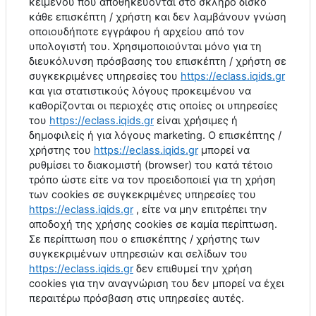
κειμένου που αποθηκεύονται στο σκληρό δίσκο
κάθε επισκέπτη / χρήστη και δεν λαμβάνουν γνώση
οποιουδήποτε εγγράφου ή αρχείου από τον
υπολογιστή του. Χρησιμοποιούνται μόνο για τη
διευκόλυνση πρόσβασης του επισκέπτη / χρήστη σε
συγκεκριμένες υπηρεσίες του
https
://
eclass
.
iqids
.
gr
και για στατιστικούς λόγους προκειμένου να
καθορίζονται οι περιοχές στις οποίες οι υπηρεσίες
του
https
://
eclass
.
iqids
.
gr
είναι χρήσιμες ή
δημοφιλείς ή για λόγους
marketing
. Ο επισκέπτης /
χρήστης του
https
://
eclass
.
iqids
.
gr
μπορεί να
ρυθμίσει το διακομιστή (
browser
) του κατά τέτοιο
τρόπο ώστε είτε να τον προειδοποιεί για τη χρήση
των
cookies
σε συγκεκριμένες υπηρεσίες του
https
://
eclass
.
iqids
.
gr
, είτε να μην επιτρέπει την
αποδοχή της χρήσης
cookies
σε καμία περίπτωση.
Σε περίπτωση που ο επισκέπτης / χρήστης των
συγκεκριμένων υπηρεσιών και σελίδων του
https
://
eclass
.
iqids
.
gr
δεν επιθυμεί την χρήση
cookies
για την αναγνώριση του δεν μπορεί να έχει
περαιτέρω πρόσβαση στις υπηρεσίες αυτές.